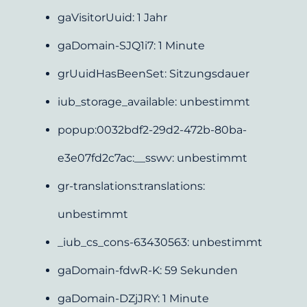
gaVisitorUuid: 1 Jahr
gaDomain-SJQ1i7: 1 Minute
grUuidHasBeenSet: Sitzungsdauer
iub_storage_available: unbestimmt
popup:0032bdf2-29d2-472b-80ba-
e3e07fd2c7ac:__sswv: unbestimmt
gr-translations:translations: 
unbestimmt
_iub_cs_cons-63430563: unbestimmt
gaDomain-fdwR-K: 59 Sekunden
gaDomain-DZjJRY: 1 Minute