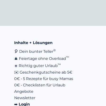
Inhalte + Lösungen
®
🎈 
Dein bunter Teller
™
🎄 Feiertage ohne Overload
™
☀️ Richtig guter Urlaub
✉️ Geschenkgutscheine
 ab 5€
0€ • 5 Rezepte für busy Mamas
0€ • 
Checklisten für Urlaub
Angebote
Newsletter
➡️ 
Login