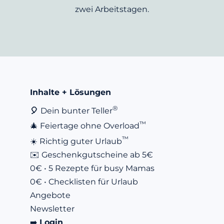
zwei Arbeitstagen.
Inhalte + Lösungen
®
🎈 
Dein bunter Teller
™
🎄 Feiertage ohne Overload
™
☀️ Richtig guter Urlaub
✉️ Geschenkgutscheine
 ab 5€
0€ • 5 Rezepte für busy Mamas
0€ • 
Checklisten für Urlaub
Angebote
Newsletter
➡️ 
Login